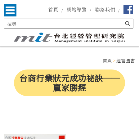
首頁
網站導覽
聯絡我們
首頁
>
經管圖書
台商行業狀元成功祕訣──
贏家勝經