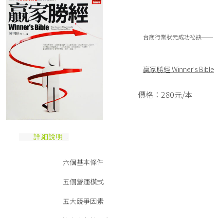
台商行業狀元成功祕訣──
贏家勝經 Winner's Bible
價格：280元/本
詳細說明 :
六個基本條件
五個營運模式
五大競爭因素